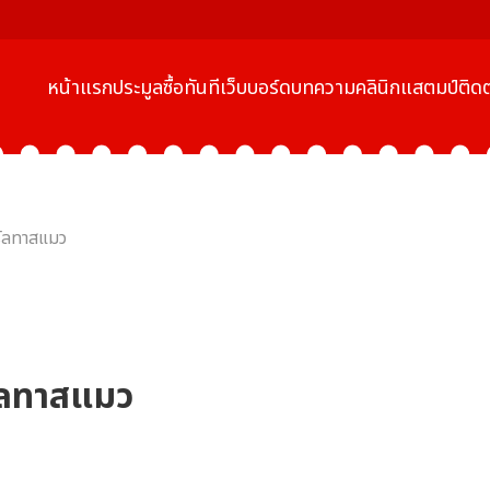
หน้าแรก
ประมูล
ซื้อทันที
เว็บบอร์ด
บทความ
คลินิกแสตมป์
ติดต
ร์ลทาสแมว
์ลทาสแมว