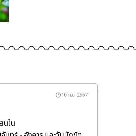
10 ก.ย. 2567
เสนใน
นจันทร์ - อังคาร และวันนักขัต