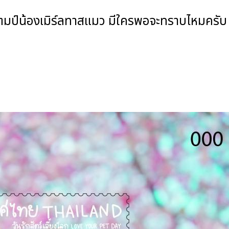
ป์น้องเมิร์ลทาสแมว มีใครพอจะทราบไหมครับ ว่