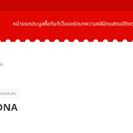
หน้าแรก
ประมูล
ซื้อทันที
เว็บบอร์ด
บทความ
คลินิกแสตมป์
ติดต
NA
ของสะสม
 DNA