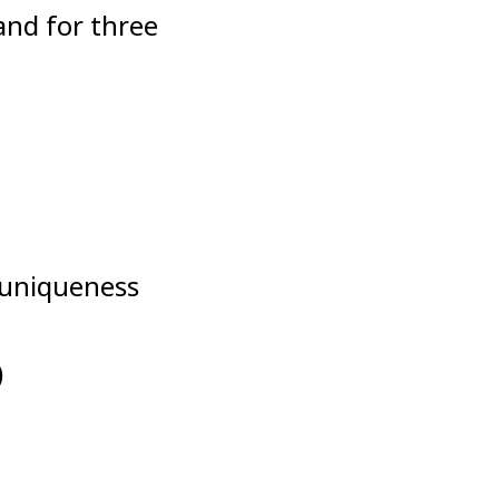
nd for three
i uniqueness
)