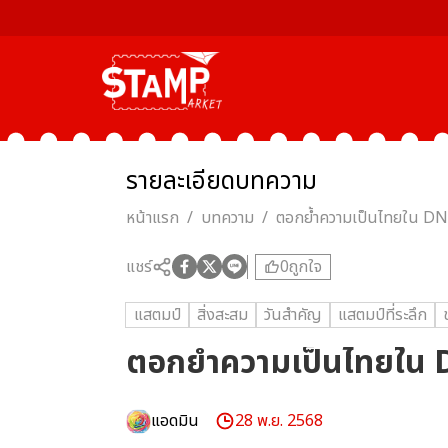
รายละเอียด
บทความ
หน้าแรก
/
บทความ
/
ตอกย้ำความเป็นไทยใน D
แชร์
0
ถูกใจ
แสตมป์
สิ่งสะสม
วันสำคัญ
แสตมป์ที่ระลึก
ตอกย้ำความเป็นไทยใน
แอดมิน
28 พ.ย. 2568