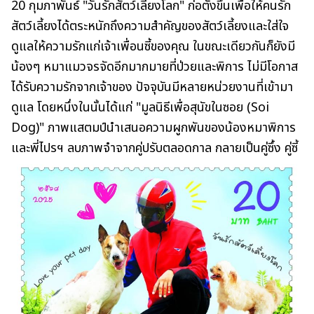
20 กุมภาพันธ์ "วันรักสัตว์เลี้ยงโลก" ก่อตั้งขึ้นเพื่อให้คนรัก
สัตว์เลี้ยงได้ตระหนักถึงความสำคัญของสัตว์เลี้ยงและใส่ใจ
ดูแลให้ความรักแก่เจ้าเพื่อนซี้ของคุณ ในขณะเดียวกันก็ยังมี
น้องๆ หมาแมวจรจัดอีกมากมายที่ป่วยและพิการ ไม่มีโอกาส
ได้รับความรักจากเจ้าของ ปัจจุบันมีหลายหน่วยงานที่เข้ามา
ดูแล โดยหนึ่งในนั้นได้แก่ "มูลนิธีเพื่อสุนัขในซอย (Soi
Dog)" ภาพแสตมป์นำเสนอความผูกพันของน้องหมาพิการ
และพี่ไปรฯ ลบภาพจำจากคู่ปรับตลอดกาล กลายเป็นคู่ซึ้ง คู่ซี้