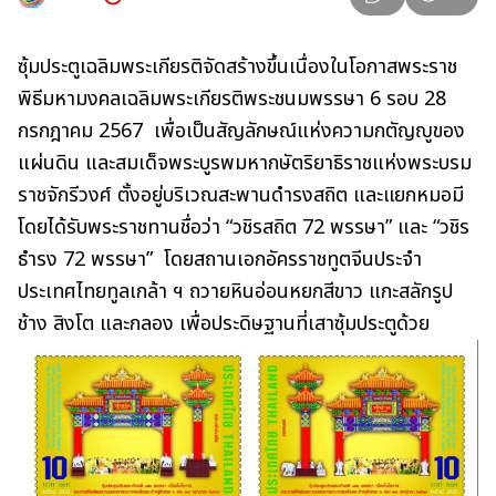
ซุ้มประตูเฉลิมพระเกียรติจัดสร้างขึ้นเนื่องในโอกาสพระราช
พิธีมหามงคลเฉลิมพระเกียรติพระชนมพรรษา 6 รอบ 28
กรกฎาคม 2567 เพื่อเป็นสัญลักษณ์แห่งความกตัญญูของ
แผ่นดิน และสมเด็จพระบูรพมหากษัตริยาธิราชแห่งพระบรม
ราชจักรีวงศ์ ตั้งอยู่บริเวณสะพานดำรงสถิต และแยกหมอมี
โดยได้รับพระราชทานชื่อว่า “วชิรสถิต 72 พรรษา” และ “วชิร
ธำรง 72 พรรษา” โดยสถานเอกอัครราชทูตจีนประจำ
ประเทศไทยทูลเกล้า ฯ ถวายหินอ่อนหยกสีขาว แกะสลักรูป
ช้าง สิงโต และกลอง เพื่อประดิษฐานที่เสาซุ้มประตูด้วย