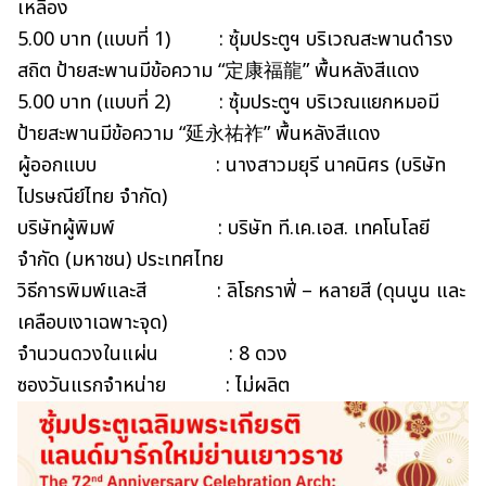
เหลือง
5.00 บาท (แบบที่ 1) : ซุ้มประตูฯ บริเวณสะพานดำรง
สถิต ป้ายสะพานมีข้อความ “定康福龍” พื้นหลังสีแดง
5.00 บาท (แบบที่ 2) : ซุ้มประตูฯ บริเวณแยกหมอมี
ป้ายสะพานมีข้อความ “延永祐祚” พื้นหลังสีแดง
ผู้ออกแบบ : นางสาวมยุรี นาคนิศร (บริษัท
ไปรษณีย์ไทย จำกัด)
บริษัทผู้พิมพ์ : บริษัท ที.เค.เอส. เทคโนโลยี
จำกัด (มหาชน) ประเทศไทย
วิธีการพิมพ์และสี : ลิโธกราฟี่ – หลายสี (ดุนนูน และ
เคลือบเงาเฉพาะจุด)
จำนวนดวงในแผ่น : 8 ดวง
ซองวันแรกจำหน่าย : ไม่ผลิต