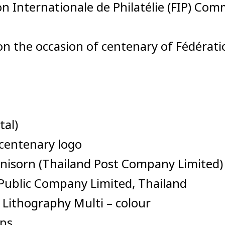
on Internationale de Philatélie (FIP) C
 the occasion of centenary of Fédérati
tal)
ts centenary logo
nisorn (Thailand Post Company Limited)
s Public Company Limited, Thailand
: Lithography Multi – colour
mps