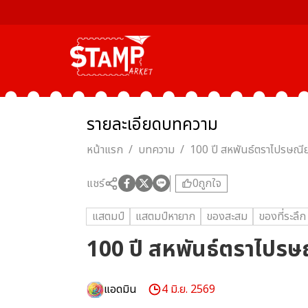
รายละเอียด
บทความ
หน้าแรก
/
บทความ
/
100 ปี สหพันธ์ตราไปรษณี
แชร์
0
ถูกใจ
แสตมป์
แสตมป์หายาก
ของสะสม
ของที่ระลึก
100 ปี สหพันธ์ตราไปรษ
แอดมิน
4 มิ.ย. 2569