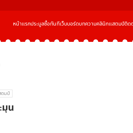
หน้าแรก
ประมูล
ซื้อทันที
เว็บบอร์ด
บทความ
คลินิกแสตมป์
ติดต
น
สตมป์
ะมุน