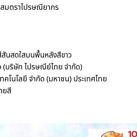
รสะสมตราไปรษณียากร
มพ์ : 100,
สันสดใสบนพื้นหลังสีขาว
่ง (บริษัท ไปรษณีย์ไทย จำกัด)
อส. เทคโนโลยี จำกัด (มหาชน) ประเทศไทย
 หลายสี