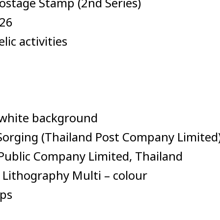
ostage Stamp (2nd Series)
026
ic activities
 white background
l Sorging (Thailand Post Company Limited
s Public Company Limited, Thailand
: Lithography Multi – colour
mps