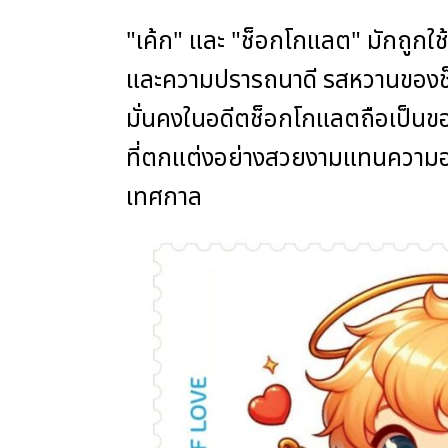
"เค้ก" และ "ช็อกโกแลต" มักถูกใ
และความปรารถนาดี รสหวานของช็อ
มั่นคงในอดีตช็อกโกแลตถือเป็นข
ที่ตกแต่งอย่างสวยงามแทนความอบ
เทศกาล